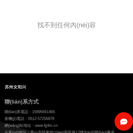
找不到任何內(nèi)容
聯(lián)系方式
聯(lián)系電話：15895661466
座機(jī)電話：0512-57256878
網(wǎng)站地址：www.fjj4m.cn
企業(yè)地址：昆山市陸家鎮(zhèn)新民路12號(hào)5號(hào)廠房