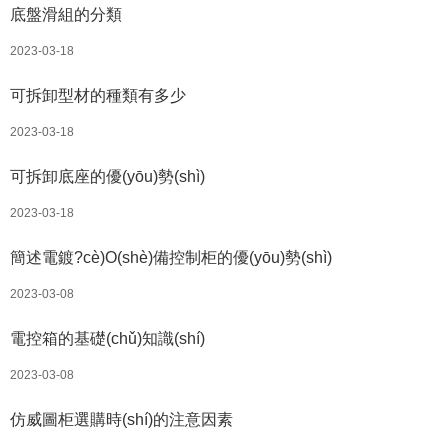
底盤滑組的分類
2023-03-18
可拆卸型材的種類有多少
2023-03-18
可拆卸底座的優(yōu)勢(shì)
2023-03-18
簡述電鍍?cè)O(shè)備控制柜的優(yōu)勢(shì)
2023-03-08
電控箱的基礎(chǔ)知識(shí)
2023-03-08
仿威圖柜選購時(shí)的注意因素