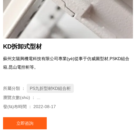
KD拆卸式型材
蘇州文陽興機電科技有限公司專業(yè)從事于仿威圖型材,PSKD組合
箱,昆山電控柜等。
所屬分類 ：
PS九折型材KD組合柜
瀏覽次數(shù) ：
...
發(fā)布時間 ： 2022-08-17
立即咨詢