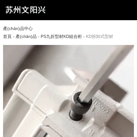
產(chǎn)品中心
首頁
-
產(chǎn)品
-
PS九折型材KD組合柜
-
KD拆卸式型材