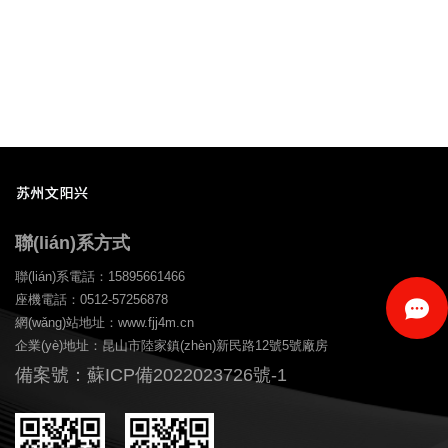
聯(lián)系方式
聯(lián)系電話：15895661466
座機電話：0512-57256878
網(wǎng)站地址：www.fjj4m.cn
企業(yè)地址：昆山市陸家鎮(zhèn)新民路12號5號廠房
備案號：蘇ICP備2022023726號-1