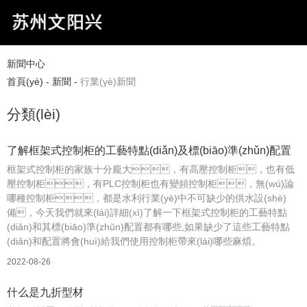
新聞中心
首頁(yè)
-
新聞
-
行業(yè)新聞
分類(lèi)
了解框架式控制柜的工藝特點(diǎn)及標(biāo)準(zhǔn)配置
框架式控制柜的家族十分龐大，有高壓控制柜，也有低
壓控制柜，有PLC控制柜也有變頻控制柜，無(wú)論
哪種控制柜，都是水利行業(yè)中不可缺少的供水設(shè)
備，今天我們就來(lái)詳細(xì)了解一下框架式控制柜的工藝特點
(diǎn)和其標(biāo)準(zhǔn)配置都有哪些,如果缺少了這些工藝特點
(diǎn)和配置將會(huì)給我們使用控制柜帶來(lái)哪些麻煩。
2022-08-26
什么是九折型材