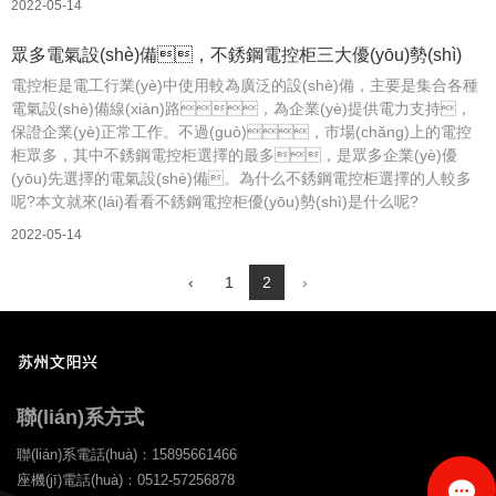
2022-05-14
眾多電氣設(shè)備，不銹鋼電控柜三大優(yōu)勢(shì)
電控柜是電工行業(yè)中使用較為廣泛的設(shè)備，主要是集合各種
電氣設(shè)備線(xiàn)路，為企業(yè)提供電力支持，
保證企業(yè)正常工作。不過(guò)，市場(chǎng)上的電控
柜眾多，其中不銹鋼電控柜選擇的最多，是眾多企業(yè)優
(yōu)先選擇的電氣設(shè)備。為什么不銹鋼電控柜選擇的人較多
呢?本文就來(lái)看看不銹鋼電控柜優(yōu)勢(shì)是什么呢?
2022-05-14
‹
1
2
›
聯(lián)系方式
聯(lián)系電話(huà)：15895661466
座機(jī)電話(huà)：0512-57256878