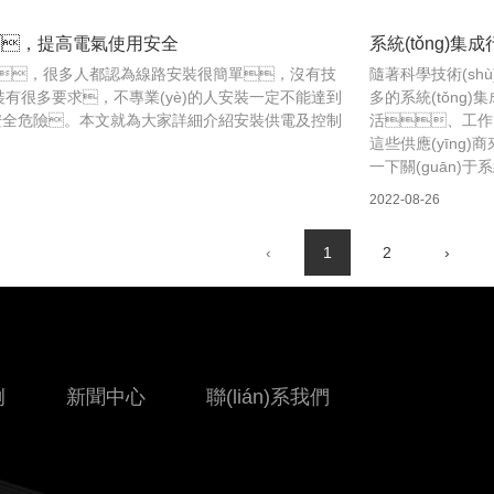
，提高電氣使用安全
系統(tǒng)集
，很多人都認為線路安裝很簡單，沒有技
隨著科學技術(sh
裝有很多要求，不專業(yè)的人安裝一定不能達到
多的系統(tǒng)
有安全危險。本文就為大家詳細介紹安裝供電及控制
活、工作、
這些供應(yīng
一下關(guān)于
2022-08-26
‹
1
2
›
例
新聞中心
聯(lián)系我們