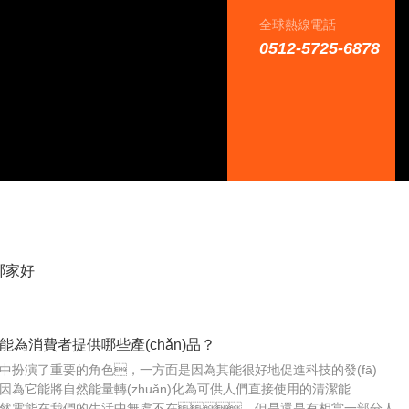
全球熱線電話
0512-5725-6878
哪家好
為消費者提供哪些產(chǎn)品？
中扮演了重要的角色，一方面是因為其能很好地促進科技的發(fā)
因為它能將自然能量轉(zhuǎn)化為可供人們直接使用的清潔能
然電能在我們的生活中無處不在，但是還是有相當一部分人