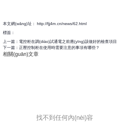
本文網(wǎng)址： http://fjj4m.cn/news/62.html
標簽：
上一篇：
電控柜在調(diào)試通電之前應(yīng)該做好的檢查項目
下一篇：
正壓控制柜在使用時需要注意的事項有哪些？
相關(guān)文章
找不到任何內(nèi)容