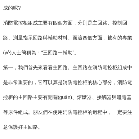
成的呢?
消防電控柜組成主要有四個方面，分別是主回路、控制回
路、測量指示回路與輔助材料。而這四個方面，被有的專業
(yè)人士簡稱為：“三回路一輔助”。
第一，我們首先來看看主回路。主回路在消防電控柜組成中
是非常重要的，它可以算是消防電控柜的核心部分，消防電
控柜的主回路主要有開關(guān)、熔斷器、接觸器與繼電器
等原件組成。朋友們在使用消防電控柜的過程中，一定要注
意保護好主回路。