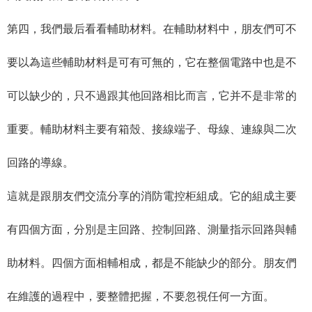
第四，我們最后看看輔助材料。在輔助材料中，朋友們可不
要以為這些輔助材料是可有可無的，它在整個電路中也是不
可以缺少的，只不過跟其他回路相比而言，它并不是非常的
重要。輔助材料主要有箱殼、接線端子、母線、連線與二次
回路的導線。
這就是跟朋友們交流分享的消防電控柜組成。它的組成主要
有四個方面，分別是主回路、控制回路、測量指示回路與輔
助材料。四個方面相輔相成，都是不能缺少的部分。朋友們
在維護的過程中，要整體把握，不要忽視任何一方面。