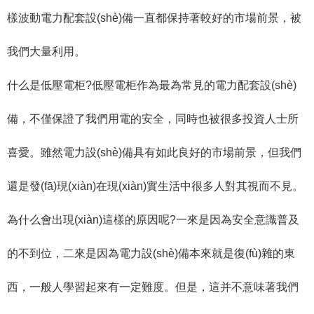
樣波動電力配套設(shè)備一直都保持著較好的市場前景，被
我們大量利用。
什么是低壓電柜?低壓電柜作為最為常見的電力配套設(shè)
備，不僅保證了我們用電的安全，同時也被很多投資人士所
喜愛。雖然電力設(shè)備具有如此良好的市場前景，但我們
還是發(fā)現(xiàn)在現(xiàn)實生活中很多人對其視而不見。
為什么會出現(xiàn)這樣的原因呢?一來是因為安全意識普及
的不到位，二來是因為電力設(shè)備本來就是復(fù)雜的東
西，一般人學習起來有一定難度。但是，這并不意味著我們