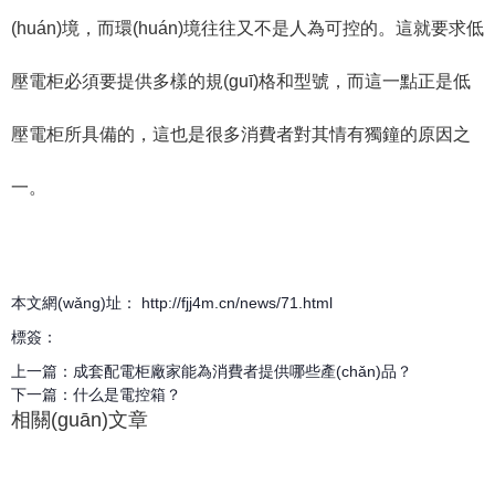
(huán)境，而環(huán)境往往又不是人為可控的。這就要求低
壓電柜必須要提供多樣的規(guī)格和型號，而這一點正是低
壓電柜所具備的，這也是很多消費者對其情有獨鐘的原因之
一。
本文網(wǎng)址： http://fjj4m.cn/news/71.html
標簽：
上一篇：
成套配電柜廠家能為消費者提供哪些產(chǎn)品？
下一篇：
什么是電控箱？
相關(guān)文章