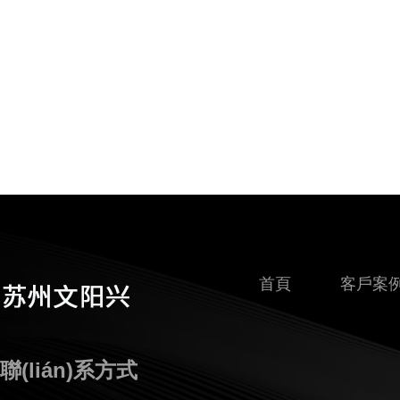
首頁
客戶案
聯(lián)系方式