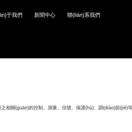
uān)于我們
新聞中心
聯(lián)系我們
ān)的控制、測量、信號、保護(hù)、調(diào)節(j