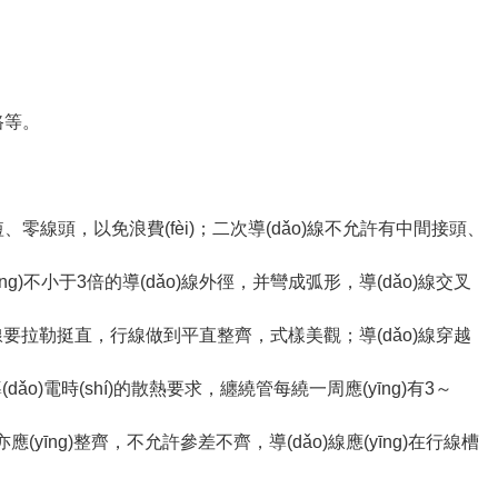
。
、零線頭，以免浪費(fèi)；二次導(dǎo)線不允許有中間接頭、
ng)不小于3倍的導(dǎo)線外徑，并彎成弧形，導(dǎo)線交叉
(dǎo)線要拉勒挺直，行線做到平直整齊，式樣美觀；導(dǎo)線穿越
到導(dǎo)電時(shí)的散熱要求，纏繞管每繞一周應(yīng)有3～
īng)整齊，不允許參差不齊，導(dǎo)線應(yīng)在行線槽