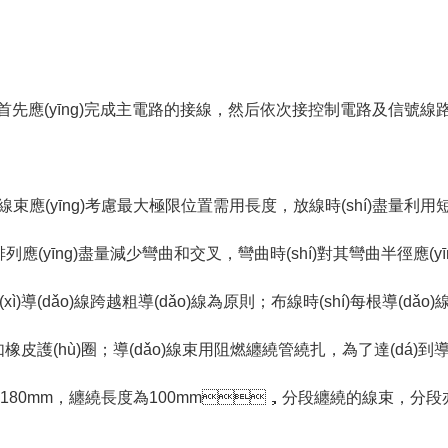
圖，首先應(yīng)完成主電路的接線，然后依次接控制電路及信號線路等
線束應(yīng)考慮最大極限位置需用長度，放線時(shí)盡量利用短
應(yīng)盡量減少彎曲和交叉，彎曲時(shí)對其彎曲半徑應(yī
)線，細(xì)導(dǎo)線跨越粗導(dǎo)線為原則；布線時(shí)每根導
如橡皮護(hù)圈；導(dǎo)線束用阻燃纏繞管繞扎，為了達(dá)
150～180mm，纏繞長度為100mm，分段纏繞的線束，分段亦應(y