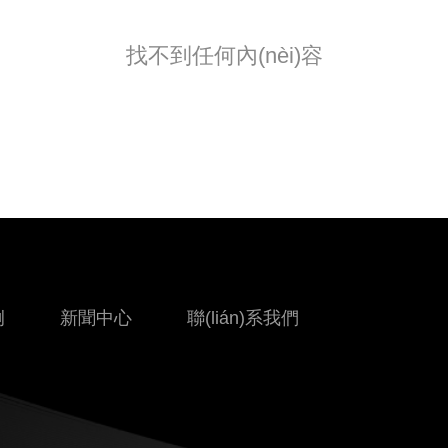
找不到任何內(nèi)容
例
新聞中心
聯(lián)系我們