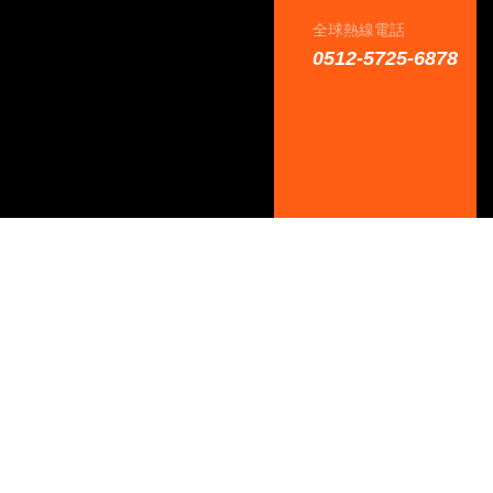
全球熱線電話
0512-5725-6878