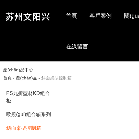
首頁
客戶案例
關(g
在線留言
產(chǎn)品中心
首頁
-
產(chǎn)品
-
斜面桌型控制箱
PS九折型材KD組合
柜
歐規(guī)組合箱系列
斜面桌型控制箱