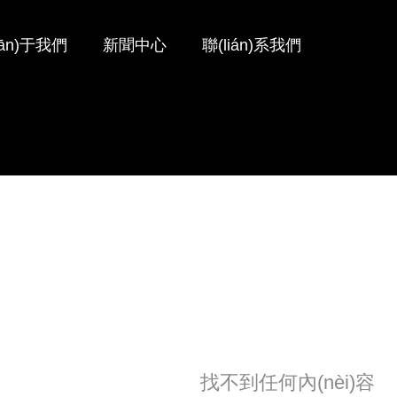
uān)于我們
新聞中心
聯(lián)系我們
找不到任何內(nèi)容